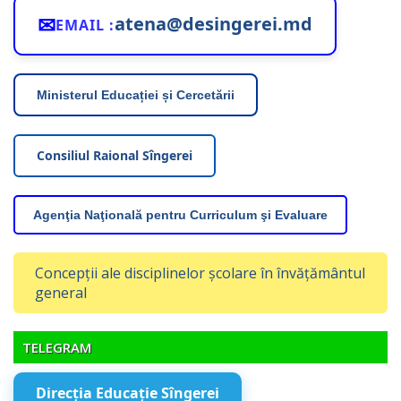
✉
atena@desingerei.md
EMAIL :
Ministerul Educației și Cercetării
Consiliul Raional Sîngerei
Agenţia Naţională pentru Curriculum şi Evaluare
Concepții ale disciplinelor școlare în învățământul
general
TELEGRAM
Direcția Educație Sîngerei