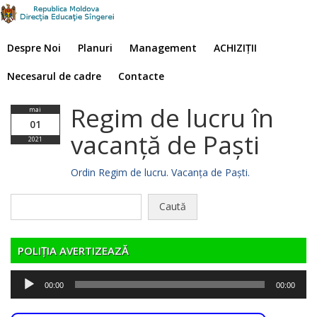
Despre Noi
Planuri
Management
ACHIZIȚII
Necesarul de cadre
Contacte
Regim de lucru în
mai
01
vacanță de Paști
2021
Ordin Regim de lucru. Vacanța de Paști.
Caută
după:
POLIȚIA AVERTIZEAZĂ
Player
00:00
00:00
audio