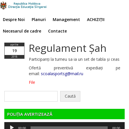
Despre Noi
Planuri
Management
ACHIZIȚII
Necesarul de cadre
Contacte
Regulament Șah
aprilie
19
2018
Participanți la turneu sa ia un set de tabla și ceas
Ofertă preventivă expediați pe
email:
scoalasportsg@mail.ru
File
Caută
după:
POLIȚIA AVERTIZEAZĂ
Player
00:00
00:00