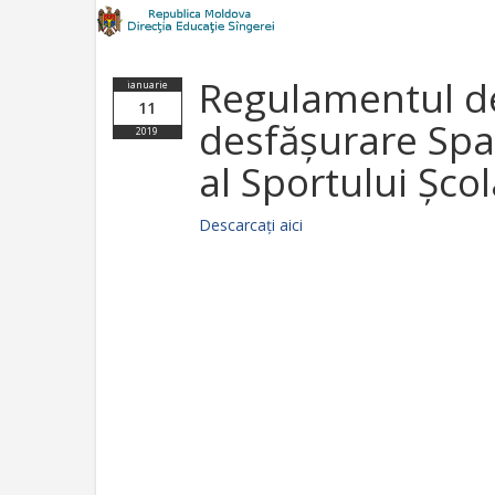
Regulamentul de
ianuarie
11
desfășurare Spa
2019
al Sportului Școl
Descarcați aici