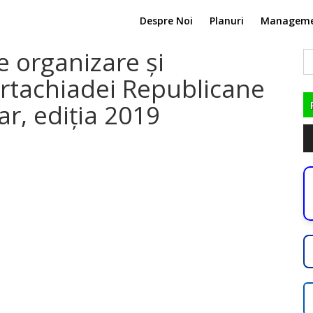
Despre Noi
Planuri
Managem
 organizare și
C
du
rtachiadei Republicane
ar, ediția 2019
Pl
au