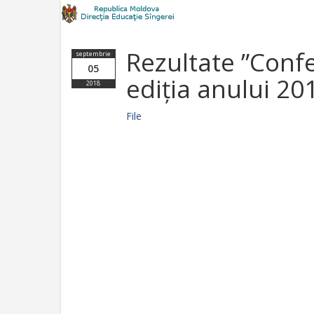
Rezultate ”Conf
septembrie
05
ediția anului 20
2018
File