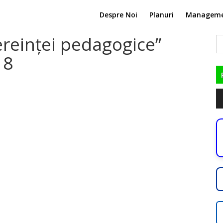
Despre Noi
Planuri
Managem
ereinței pedagogice”
C
du
18
Pl
au