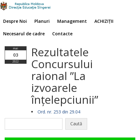
Despre Noi
Planuri
Management
ACHIZIȚII
Necesarul de cadre
Contacte
Rezultatele
mai
03
Concursului
2022
raional ”La
izvoarele
înțelepciunii”
Ord. nr. 253 din 29.04
Caută
după: