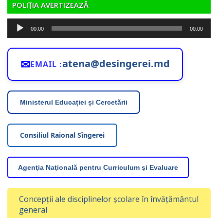
POLIȚIA AVERTIZEAZĂ
Player
00:00
00:00
audio
✉
atena@desingerei.md
EMAIL :
Ministerul Educației și Cercetării
Consiliul Raional Sîngerei
Agenţia Naţională pentru Curriculum şi Evaluare
Concepții ale disciplinelor școlare în învățământul
general