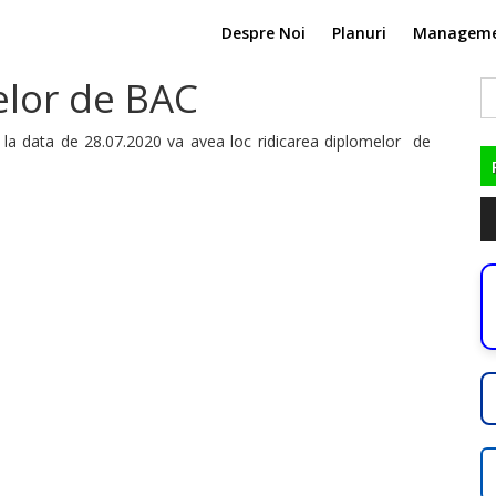
Despre Noi
Planuri
Managem
elor de BAC
C
du
 la data de 28.07.2020 va avea loc ridicarea diplomelor de
Pl
au