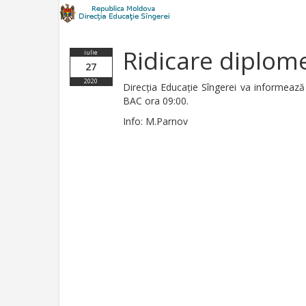
Ridicare diplom
iulie
27
2020
Direcția Educație Sîngerei va informează
BAC ora 09:00.
Info: M.Parnov