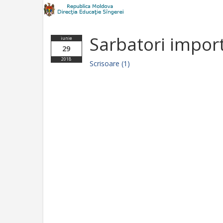
Sarbatori impor
iunie
29
2018
Scrisoare (1)