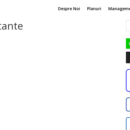
Despre Noi
Planuri
Managem
tante
C
du
Pl
au