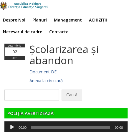
Despre Noi
Planuri
Management
ACHIZIȚII
Necesarul de cadre
Contacte
Școlarizarea și
decembrie
02
abandon
2021
Document DE
Anexa la circulară
Caută
după:
POLIȚIA AVERTIZEAZĂ
Player
00:00
00:00
audio