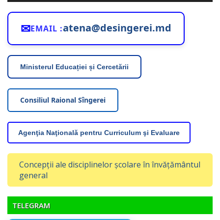
✉
atena@desingerei.md
EMAIL :
Ministerul Educației și Cercetării
Consiliul Raional Sîngerei
Agenţia Naţională pentru Curriculum şi Evaluare
Concepții ale disciplinelor școlare în învățământul
general
TELEGRAM