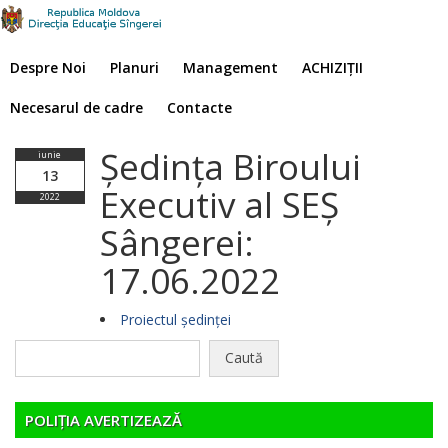
Despre Noi
Planuri
Management
ACHIZIȚII
Necesarul de cadre
Contacte
Ședința Biroului
iunie
13
Executiv al SEȘ
2022
Sângerei:
17.06.2022
Proiectul ședinței
Caută
după:
POLIȚIA AVERTIZEAZĂ