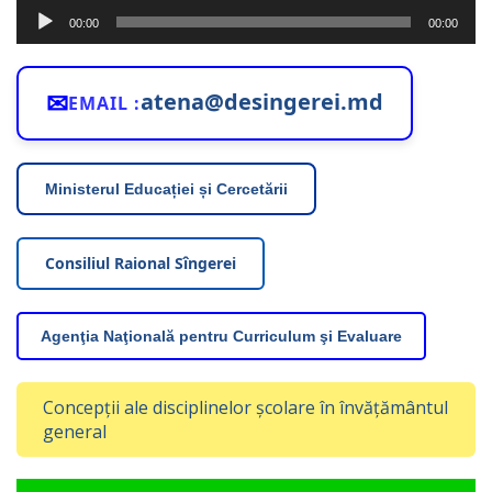
Player
00:00
00:00
audio
✉
atena@desingerei.md
EMAIL :
Ministerul Educației și Cercetării
Consiliul Raional Sîngerei
Agenţia Naţională pentru Curriculum şi Evaluare
Concepții ale disciplinelor școlare în învățământul
general