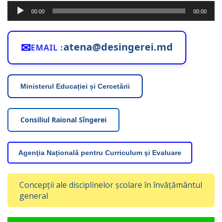
Player
00:00
00:00
audio
✉
atena@desingerei.md
EMAIL :
Ministerul Educației și Cercetării
Consiliul Raional Sîngerei
Agenţia Naţională pentru Curriculum şi Evaluare
Concepții ale disciplinelor școlare în învățământul
general