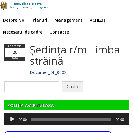
Despre Noi
Planuri
Management
ACHIZIȚII
Necesarul de cadre
Contacte
Ședința r/m Limba
noiembrie
26
străină
2020
Documet_DE_0002
Caută
după:
POLIȚIA AVERTIZEAZĂ
Player
00:00
00:00
audio