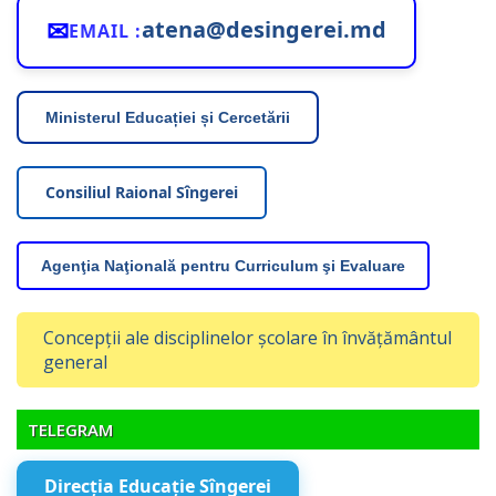
✉
atena@desingerei.md
EMAIL :
Ministerul Educației și Cercetării
Consiliul Raional Sîngerei
Agenţia Naţională pentru Curriculum şi Evaluare
Concepții ale disciplinelor școlare în învățământul
general
TELEGRAM
Direcția Educație Sîngerei