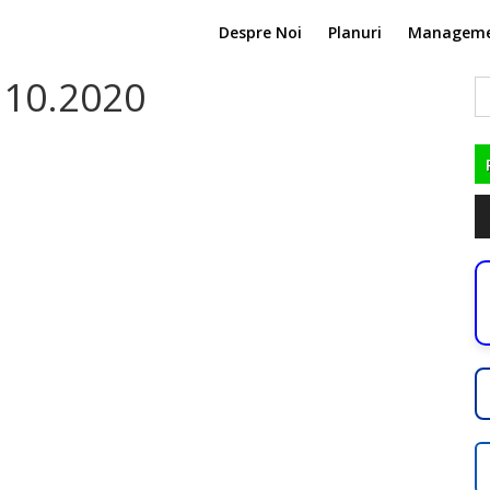
Despre Noi
Planuri
Managem
.10.2020
C
du
Pl
au