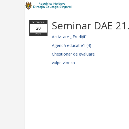
Seminar DAE 21
octombrie
20
2020
Activitate ,,Erudiții”
Agendă educatie1 (4)
Chestionar de evaluare
vulpe viorica