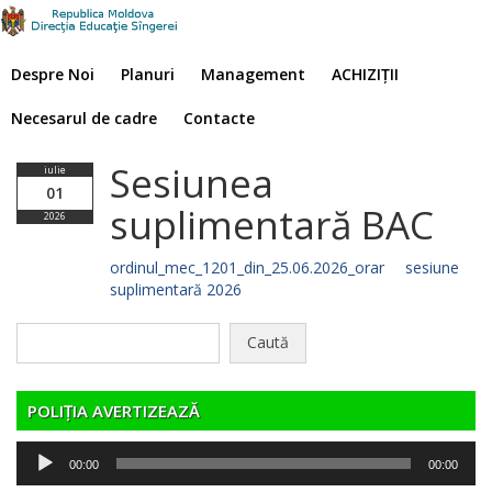
Despre Noi
Planuri
Management
ACHIZIȚII
Necesarul de cadre
Contacte
Sesiunea
iulie
01
suplimentară BAC
2026
ordinul_mec_1201_din_25.06.2026_orar sesiune
suplimentară 2026
Caută
după:
POLIȚIA AVERTIZEAZĂ
Player
00:00
00:00
audio