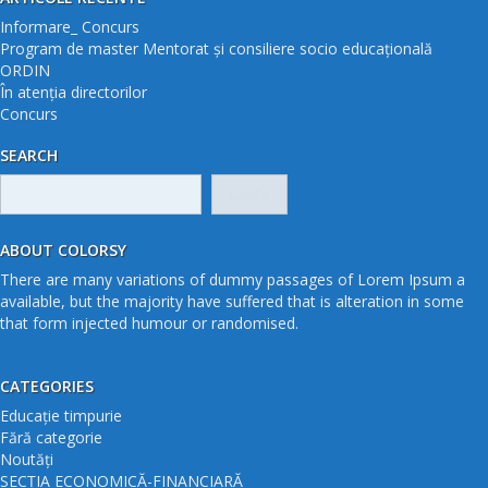
Informare_ Concurs
Program de master Mentorat și consiliere socio educațională
ORDIN
În atenția directorilor
Concurs
SEARCH
Caută
după:
ABOUT COLORSY
There are many variations of dummy passages of Lorem Ipsum a
available, but the majority have suffered that is alteration in some
that form injected humour or randomised.
CATEGORIES
Educație timpurie
Fără categorie
Noutăți
SECȚIA ECONOMICĂ-FINANCIARĂ