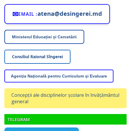
✉
atena@desingerei.md
EMAIL :
Ministerul Educației și Cercetării
Consiliul Raional Sîngerei
Agenţia Naţională pentru Curriculum şi Evaluare
Concepții ale disciplinelor școlare în învățământul
general
TELEGRAM