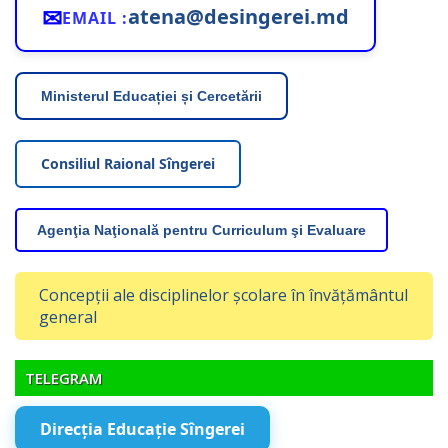
✉
atena@desingerei.md
EMAIL :
Ministerul Educației și Cercetării
Consiliul Raional Sîngerei
Agenţia Naţională pentru Curriculum şi Evaluare
Concepții ale disciplinelor școlare în învățământul
general
TELEGRAM
Direcția Educație Sîngerei