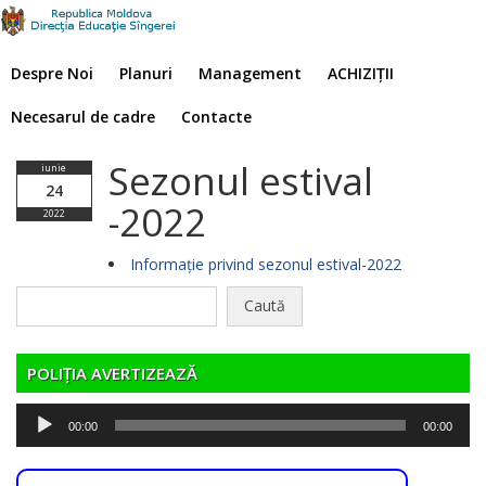
Despre Noi
Planuri
Management
ACHIZIȚII
Necesarul de cadre
Contacte
Sezonul estival
iunie
24
-2022
2022
Informație privind sezonul estival-2022
Caută
după:
POLIȚIA AVERTIZEAZĂ
Player
00:00
00:00
audio