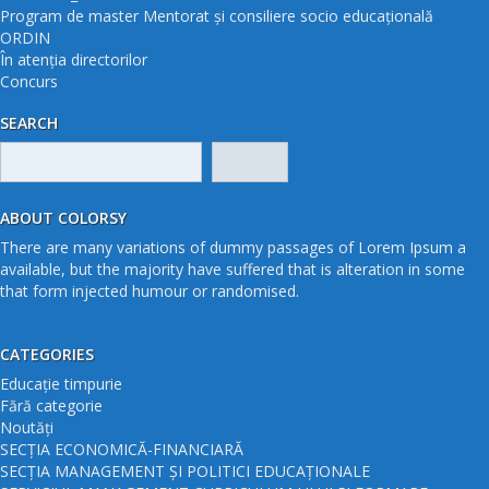
Program de master Mentorat și consiliere socio educațională
ORDIN
În atenția directorilor
Concurs
SEARCH
Caută
după:
ABOUT COLORSY
There are many variations of dummy passages of Lorem Ipsum a
available, but the majority have suffered that is alteration in some
that form injected humour or randomised.
CATEGORIES
Educație timpurie
Fără categorie
Noutăți
SECȚIA ECONOMICĂ-FINANCIARĂ
SECȚIA MANAGEMENT ȘI POLITICI EDUCAȚIONALE