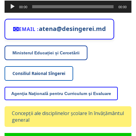
Player
00:00
00:00
audio
✉
atena@desingerei.md
EMAIL :
Ministerul Educației și Cercetării
Consiliul Raional Sîngerei
Agenţia Naţională pentru Curriculum şi Evaluare
Concepții ale disciplinelor școlare în învățământul
general