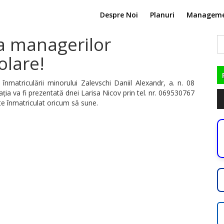
Despre Noi
Planuri
Managem
ia managerilor
C
du
olare!
înmatriculării minorului Zalevschi Daniil Alexandr, a. n. 08
ația va fi prezentată dnei Larisa Nicov prin tel. nr. 069530767
Pl
te înmatriculat oricum să sune.
au