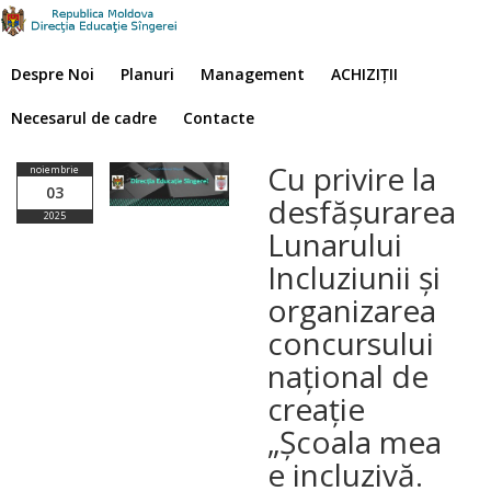
Despre Noi
Planuri
Management
ACHIZIȚII
Necesarul de cadre
Contacte
Cu privire la
noiembrie
03
desfășurarea
2025
Lunarului
Incluziunii și
organizarea
concursului
național de
creație
„Școala mea
e incluzivă.