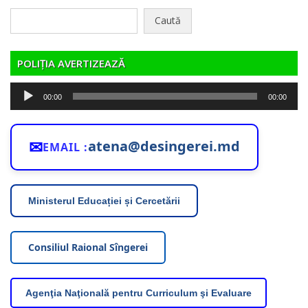
Caută
după:
POLIȚIA AVERTIZEAZĂ
Player
00:00
00:00
audio
✉
atena@desingerei.md
EMAIL :
Ministerul Educației și Cercetării
Consiliul Raional Sîngerei
Agenţia Naţională pentru Curriculum şi Evaluare