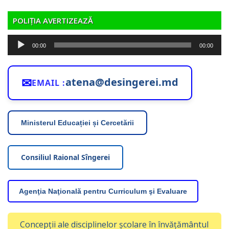
POLIȚIA AVERTIZEAZĂ
Player
00:00
00:00
audio
✉
atena@desingerei.md
EMAIL :
Ministerul Educației și Cercetării
Consiliul Raional Sîngerei
Agenţia Naţională pentru Curriculum şi Evaluare
Concepții ale disciplinelor școlare în învățământul