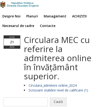
Despre Noi
Planuri
Management
ACHIZIȚII
Necesarul de cadre
Contacte
Circulara MEC cu
iunie
21
referire la
2024
admiterea online
în învățământ
superior.
Circulara_admitere online_2024
Scrisoare stabilire nivel de calificare (1)
Caută
după: